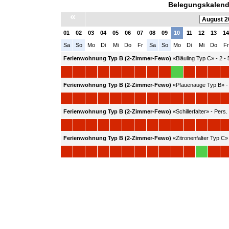
Belegungskalend
«
01
02
03
04
05
06
07
08
09
10
11
12
13
14
Sa
So
Mo
Di
Mi
Do
Fr
Sa
So
Mo
Di
Mi
Do
Fr
Ferienwohnung Typ B (2-Zimmer-Fewo)
«Bläuling Typ C» - 2 - 
Ferienwohnung Typ B (2-Zimmer-Fewo)
«Pfauenauge Typ B» - 2
Ferienwohnung Typ B (2-Zimmer-Fewo)
«Schillerfalter» - Pers.
Ferienwohnung Typ B (2-Zimmer-Fewo)
«Zitronenfalter Typ C» 